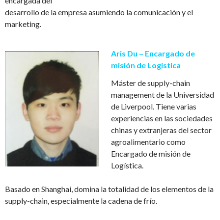
encargada del
desarrollo de la empresa asumiendo la comunicaci
ó
n y el
marketing.
Aris D
u – Encargado de
misi
ó
n de Log
í
stica
M
á
ster de supply-chain
management de la Universidad
de Liverpool. Tiene varias
experiencias en las sociedades
chinas y extranjeras del sector
agroalimentario como
Encargado de misi
ó
n de
Log
í
stica.
Basado en Shanghai, domina la totalidad de los elementos de la
supply-chain, especialmente la cadena de fr
í
o.