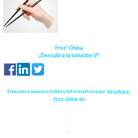
Froz’ China
¡
Descubra la soluci
ó
n V!
Descubre nuestro folleto informativo aquí :
brochure-
froz-china-en
◌
◌
◌