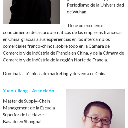
Periodismo de la Universidad
de Wuhan.
Tiene un excelente
conocimiento de las problem
á
ticas de las empresas francesas
en China, gracias a sus experiencias en los intercambios
comerciales franco-chinos, sobre todo en la C
á
mara de
Comercio y de Ind
ú
stria de Francia en China, y de la C
á
mara de
Comercio y de Ind
ú
stria de la regi
ó
n Norte de Francia.
Domina las técnicas de marketing y de venta en China.
Yueou Jiang – Associado
M
á
ster de Supply-Chain
Management de la Escuela
Superior de Le Havre.
Basado en Shanghai.