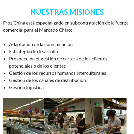
NUESTRAS MISIONES
Froz’China est
á
espacializado en subcontrataci
ó
n de la fuerza
comercial para el Mercado Chino:
Adaptaci
ó
n de la comunicaci
ó
n
Estrategia de desarrollo
Prospecci
ó
n et gesti
ó
n de cartera de los clientes
potenciales o de los clientes
Gesti
ó
n de los recursos humanos interculturales
Gesti
ó
n de los canales de distribuci
ó
n
Gesti
ó
n log
í
stica