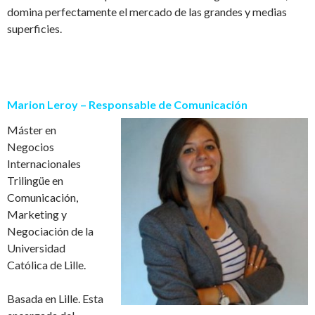
domina perfectamente el mercado de las grandes y medias
superficies.
Marion Leroy – Responsable de Comunicaci
ó
n
M
á
ster en
Negocios
Internacionales
Trilingüe en
Comunicaci
ó
n,
Marketing y
Negociaci
ó
n de la
Universidad
Cat
ó
lica de Lille.
Basada en Lille. Esta