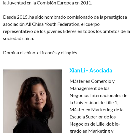
la Juventud en la Comisi
ó
n Europea en 2011.
Desde 2015, ha sido nombrado comisionado de la prestigiosa
asociaci
ó
n All China Youth Federation, el cuerpo
representativo de los j
ó
venes lideres en todos los
á
mbitos de la
sociedad china.
Domina el chino, el francés y el inglés.
Xian Li – Asociada
M
á
ster en Comercio y
Management de los
Negocios Internacionales de
la Universidad de Lille 1,
M
á
ster en Marketing de la
Escuela Superior de los
Negocios de Lille, doble-
grado en Marketing y