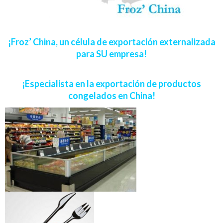
¡
Froz’ China, un célula de exportaci
ó
n externalizada
para SU empresa!
¡
Especialista en la exportaci
ó
n de productos
congelados en China!