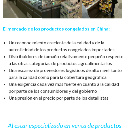
El mercado de los productos congelados en China:
Un reconocimiento creciente de la calidad y de la
autenticidad de los productos congelados importados
Distribuidores de tama
ñ
o relativamente peque
ñ
o respecto
a las otras categor
í
as de productos agroalimentarios
Una escasez de proveedores log
í
sticos de alto nivel, tanto
para la calidad como para la cobertura geogr
á
fica
Una exigencia cada vez m
á
s fuerte en cuanto a la calidad
por parte de los consumidores y del gobierno
Una presi
ó
n en el precio por parte de los detallistas
Al estar especializado en venta de productos