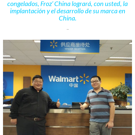
congelados, Froz’ China lograr
á
, con usted, la
implantaci
ó
n y el desarrollo de su marca en
China.
–