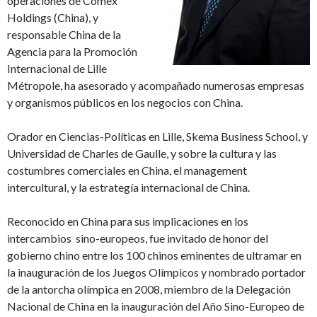
operaciones de Comex
Holdings (China), y
responsable China de la
Agencia para la Promoci
ó
n
Internacional de Lille
Métropole, ha asesorado y acompa
ñ
ado numerosas empresas
y organismos p
ú
blicos en los negocios con China.
Orador en Ciencias-Pol
í
ticas en Lille, Skema Business School, y
Universidad de Charles de Gaulle, y sobre la cultura y las
costumbres comerciales en China, el management
intercultural, y la estrateg
í
a internacional de China.
Reconocido en China para sus implicaciones en los
intercambios sino-europeos, fue invitado de honor del
gobierno chino entre los 100 chinos eminentes de ultramar en
la inauguraci
ó
n de los Juegos Ol
í
mpicos y nombrado portador
de la antorcha ol
í
mpica en 2008, miembro de la Delegaci
ó
n
Nacional de China en la inauguraci
ó
n del A
ñ
o Sino-Europeo de